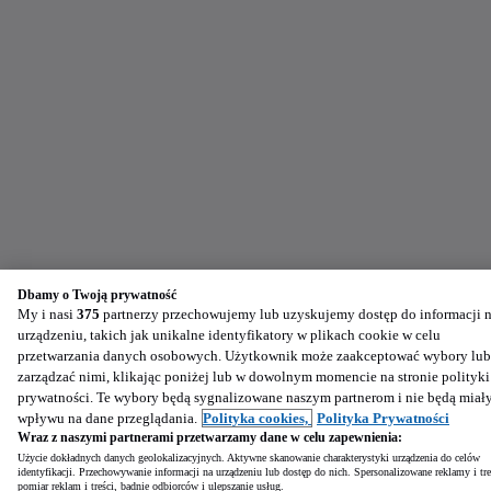
Dbamy o Twoją prywatność
My i nasi
375
partnerzy przechowujemy lub uzyskujemy dostęp do informacji 
urządzeniu, takich jak unikalne identyfikatory w plikach cookie w celu
przetwarzania danych osobowych. Użytkownik może zaakceptować wybory lub
zarządzać nimi, klikając poniżej lub w dowolnym momencie na stronie polityki
prywatności. Te wybory będą sygnalizowane naszym partnerom i nie będą miał
wpływu na dane przeglądania.
Polityka cookies,
Polityka Prywatności
Wraz z naszymi partnerami przetwarzamy dane w celu zapewnienia:
Użycie dokładnych danych geolokalizacyjnych. Aktywne skanowanie charakterystyki urządzenia do celów
identyfikacji. Przechowywanie informacji na urządzeniu lub dostęp do nich. Spersonalizowane reklamy i tre
pomiar reklam i treści, badnie odbiorców i ulepszanie usług.