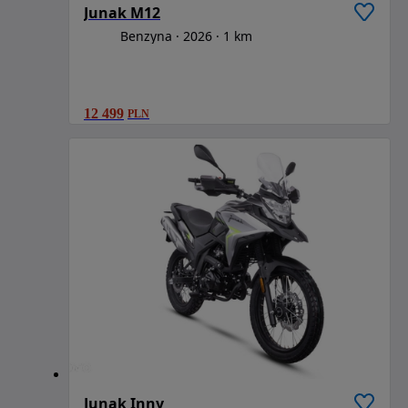
Junak M12
Benzyna
2026
1 km
12 499
PLN
Junak Inny